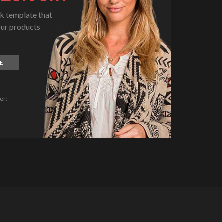
ek template that
our products
E
er!